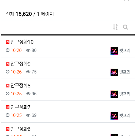
전체
16,620
/ 1 페이지
게시물 정
게시판
안구정화10
등록일
조회
등록자
10:26
80
벳프리
안구정화9
등록일
조회
등록자
10:26
75
벳프리
안구정화8
등록일
조회
등록자
10:25
96
벳프리
안구정화7
등록일
조회
등록자
10:25
69
벳프리
안구정화6