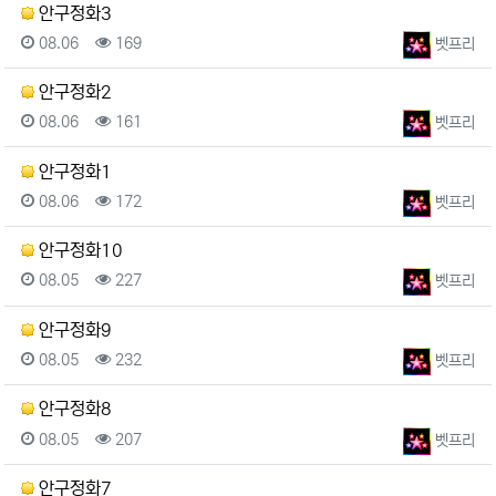
안구정화3
등록일
조회
등록자
08.06
169
벳프리
안구정화2
등록일
조회
등록자
08.06
161
벳프리
안구정화1
등록일
조회
등록자
08.06
172
벳프리
안구정화10
등록일
조회
등록자
08.05
227
벳프리
안구정화9
등록일
조회
등록자
08.05
232
벳프리
안구정화8
등록일
조회
등록자
08.05
207
벳프리
안구정화7