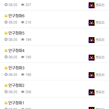
등록일
조회
등록자
08.05
207
벳프리
안구정화6
등록일
조회
등록자
08.05
210
벳프리
안구정화5
등록일
조회
등록자
08.05
194
벳프리
안구정화4
등록일
조회
등록자
08.05
190
벳프리
안구정화3
등록일
조회
등록자
08.05
186
벳프리
안구정화2
등록일
조회
등록자
08.05
208
벳프리
안구정화1