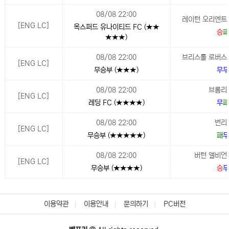
08/08 22:00
레이턴 오리엔트 
[ENG LC]
옥스퍼드 유나이티드 FC (★★
승
패
★★★)
08/08 22:00
브리스톨 로버스 
[ENG LC]
무승부 (★★★)
무
무
08/08 22:00
브롬리 
[ENG LC]
레딩 FC (★★★★)
무
패
08/08 22:00
번리 
[ENG LC]
무승부 (★★★★★)
패
무
08/08 22:00
버턴 앨비언 
[ENG LC]
무승부 (★★★★)
승
무
이용약관
이용안내
문의하기
PC버전