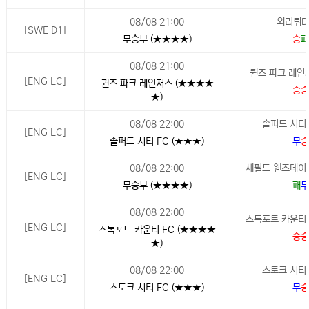
08/08 21:00
외리뤼테 
[SWE D1]
무승부 (★★★★)
승
패
08/08 21:00
퀸즈 파크 레인
[ENG LC]
퀸즈 파크 레인저스 (★★★★
승
승
★)
08/08 22:00
솔퍼드 시티 
[ENG LC]
솔퍼드 시티 FC (★★★)
무
승
08/08 22:00
셰필드 웬즈데이 
[ENG LC]
무승부 (★★★★)
패
무
08/08 22:00
스톡포트 카운티 
[ENG LC]
스톡포트 카운티 FC (★★★★
승
승
★)
08/08 22:00
스토크 시티 
[ENG LC]
스토크 시티 FC (★★★)
무
승