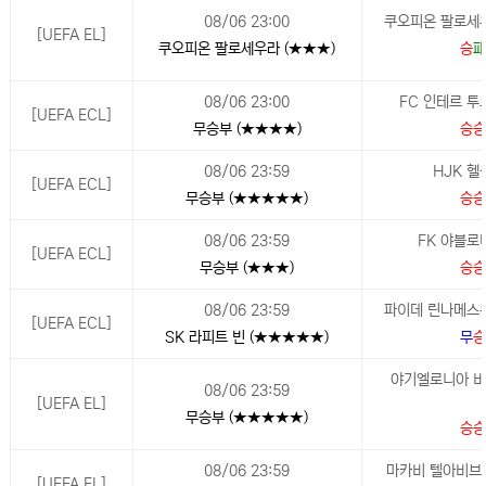
08/06 23:00
쿠오피온 팔로세
[UEFA EL]
쿠오피온 팔로세우라 (★★★)
승
패
08/06 23:00
FC 인테르 투
[UEFA ECL]
무승부 (★★★★)
승
승
08/06 23:59
HJK 헬
[UEFA ECL]
무승부 (★★★★★)
승
승
08/06 23:59
FK 야블로
[UEFA ECL]
무승부 (★★★)
승
승
08/06 23:59
파이데 린나메스
[UEFA ECL]
SK 라피트 빈 (★★★★★)
무
승
야기엘로니아 
08/06 23:59
[UEFA EL]
무승부 (★★★★★)
승
승
08/06 23:59
마카비 텔아비브 
[UEFA EL]