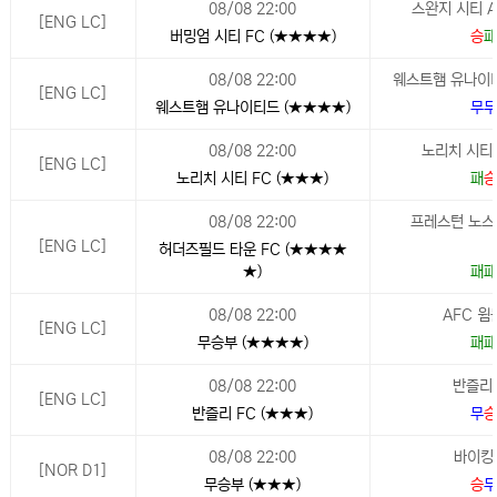
08/08 22:00
스완지 시티 A
[ENG LC]
버밍엄 시티 FC (★★★★)
승
패
08/08 22:00
웨스트햄 유나이
[ENG LC]
웨스트햄 유나이티드 (★★★★)
무
무
08/08 22:00
노리치 시티 
[ENG LC]
노리치 시티 FC (★★★)
패
승
08/08 22:00
프레스턴 노스 
[ENG LC]
허더즈필드 타운 FC (★★★★
★)
패
패
08/08 22:00
AFC 윔
[ENG LC]
무승부 (★★★★)
패
패
08/08 22:00
반즐리 
[ENG LC]
반즐리 FC (★★★)
무
승
08/08 22:00
바이킹 
[NOR D1]
무승부 (★★★)
승
무