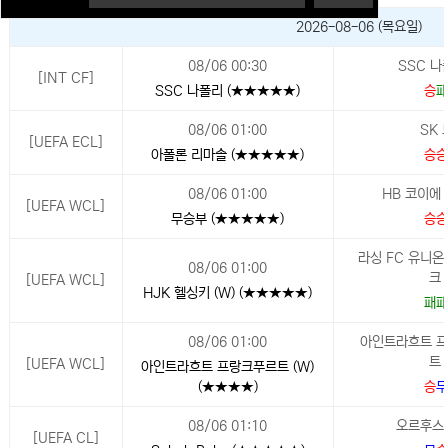
2026-08-06 (목요일)
08/06 00:30
SSC 나
[INT CF]
SSC 나폴리 (★★★★★)
승
패
08/06 01:00
SK 
[UEFA ECL]
아폴론 리마솔 (★★★★★)
승
승
08/06 01:00
HB 코이에 
[UEFA WCL]
무승부 (★★★★★)
승
승
라싱 FC 유니온
08/06 01:00
크 
[UEFA WCL]
HJK 헬싱키 (W) (★★★★★)
패
패
08/06 01:00
아인트라흐트 
트 
[UEFA WCL]
아인트라흐트 프랑크푸르트 (W)
(★★★★)
승
무
08/06 01:10
오르후스 
[UEFA CL]