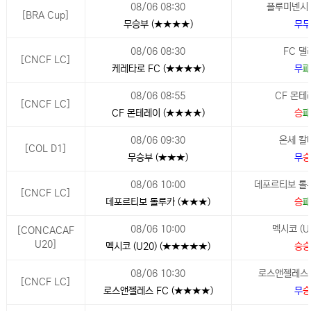
08/06 08:30
플루미넨시 
[BRA Cup]
무승부 (★★★★)
무
무
08/06 08:30
FC 댈
[CNCF LC]
케레타로 FC (★★★★)
무
패
08/06 08:55
CF 몬테
[CNCF LC]
CF 몬테레이 (★★★★)
승
패
08/06 09:30
온세 칼
[COL D1]
무승부 (★★★)
무
승
08/06 10:00
데포르티보 톨
[CNCF LC]
데포르티보 톨루카 (★★★)
승
패
08/06 10:00
멕시코 (U
[CONCACAF
U20]
멕시코 (U20) (★★★★★)
승
승
08/06 10:30
로스앤젤레스 
[CNCF LC]
로스앤젤레스 FC (★★★★)
무
승