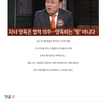
관련자료
댓글
0