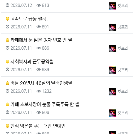
등록일
조회
등록자
2026.07.12
813
벳프리
고속도로 급똥 썰~!!
등록일
조회
등록자
2026.07.11
891
벳프리
카페에서 눈 맑은 여자 번호 딴 썰
등록일
조회
등록자
2026.07.11
886
벳프리
사회복지과 근무공익썰
등록일
조회
등록자
2026.07.11
989
벳프리
배달 20년차 46살의 딸배인생썰
등록일
조회
등록자
2026.07.11
1232
벳프리
카페 초보사장이 눈물 주룩주룩 한 썰
등록일
조회
등록자
2026.07.11
806
벳프리
한식 먹은썰 푸는 대만 연예인
등록일
조회
등록자
2026.07.11
886