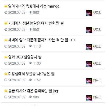
양아치녀와 옥상에서 하는.manga
등록일
조회
등록자
2026.07.09
963
벳프리
카페에서 첨본 눈맑은 여자 번호 딴 썰
등록일
조회
등록자
2026.07.09
953
벳프리
새벽에 엄마 때문에 끝까지 자는 척 한 썰 ㅋㅋ
등록일
조회
등록자
2026.07.09
1113
벳프리
영화 300 촬영당시 썰
등록일
조회
등록자
2026.07.09
1130
벳프리
미용실에서 우울증 치료받은 썰
등록일
조회
등록자
2026.07.09
1152
벳프리
응급 의사가 겪은 충격적인 썰.jpg
등록일
조회
등록자
2026.07.09
986
벳프리