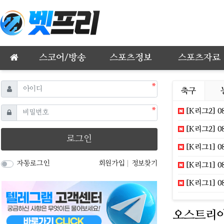
메인 메뉴
스코어/방송
스포츠정보
스포츠자료
필수
아이디
축구
필수
비밀번호
[K리그2] 0
[K리그2] 0
로그인
[K리그1] 0
자동로그인
회원가입
정보찾기
[K리그1] 0
[K리그1] 0
오스트리아