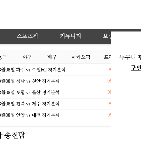
스포츠픽
커뮤니티
보증업체
농구
야구
배구
마카오픽
프리뷰
누구나 
오늘
구
등록일
8월08일 파주 vs 수원FC 경기분석
09:55
[단
등록일
8월08일 성남 vs 천안 경기분석
09:55
가수
등록일
8월08일 포항 vs 울산 경기분석
09:55
'학
등록일
8월08일 전북 vs 제주 경기분석
09:54
수애
등록일
8월08일 안양 vs 대전 경기분석
09:54
랄랄
 송전탑