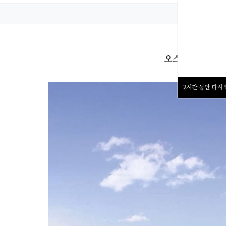
정보
작성
정보
오스트리아 송
2
시간 동안 다시