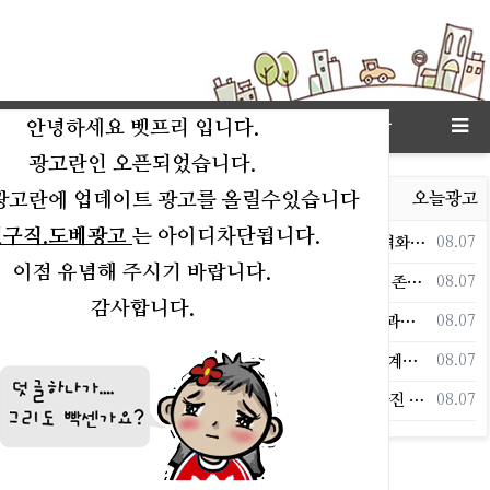
고객센타
상점
링크모아
안녕하세요 벳프리 입니다.
광고란인 오픈되었습니다.
광고란에 업데이트 광고를 올릴수있습니다
연예
오늘이슈
오늘유머
오늘운세
오늘포토
오늘광고
인구직.도베광고
는 아이디차단됩니다.
등록일
독]이승기, 한남동 안 떠난다..차가원 105억 전세금 분쟁 격화[종합]
08.07
이점 유념해 주시기 바랍니다.
등록일
♥배우, 지난해 열애설→결국 '핑크빛' 인정… "빛과 같은 존재" [MHN:글로벌]
08.07
감사합니다.
등록일
폭 인정 후 5년' 지수, 한국 떠나 '몰라보게 달라진 얼굴'…"과거와 딴판"
08.07
등록일
, 4년간 활동 중단할 수밖에 없었던 이유 "편성 기다리다 계속 불발"
08.07
등록일
, 8㎏ 빼고 입은 수영복‥보정 없는 근황에 누리꾼 “살 빠진 줄 알았는데”
08.07