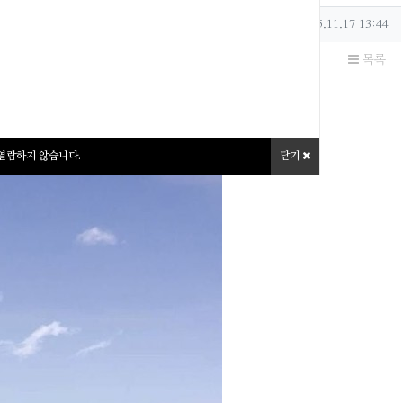
작성일
2025.11.17 13:44
목록
전탑
 열람하지 않습니다.
닫기