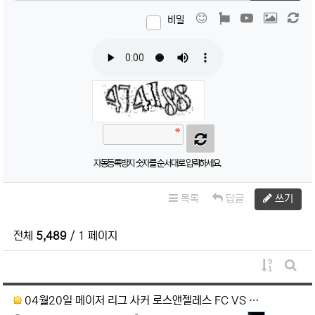
이모티콘
폰트어썸
동영상
이미지
새
비밀
자동등록방지 숫자를 순서대로 입력하세요.
목록
답글
쓰기
전체
5,489
/ 1 페이지
게시물 정
게시판
04월20일 메이저 리그 사커 로스앤젤레스 FC VS …