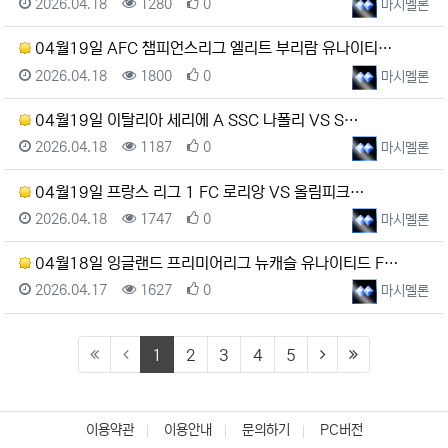
등록일
조회
추천
등록자
2026.04.18
1280
0
마시멜론
04월19일 AFC 챔피언스리그 엘리트 부리람 유나이티…
등록일
조회
추천
등록자
2026.04.18
1800
0
마시멜론
04월19일 이탈리아 세리에 A SSC 나폴리 VS S…
등록일
조회
추천
등록자
2026.04.18
1187
0
마시멜론
04월19일 프랑스 리그 1 FC 로리앙 VS 올림피크…
등록일
조회
추천
등록자
2026.04.18
1747
0
마시멜론
04월18일 잉글랜드 프리미어리그 뉴캐슬 유나이티드 F…
등록일
조회
추천
등록자
2026.04.17
1627
0
마시멜론
(current)
(next)
(last)
1
2
3
4
5
이용약관
이용안내
문의하기
PC버전