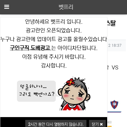
메뉴
벳프리
안녕하세요 벳프리 입니다.
5월14일 코파리베르타도레스 스포르팅크리스탈
광고란인 오픈되었습니다.
VS 세로포르테뇨 마카오픽
누구나 광고란에 업데이트 광고를 올릴수있습니다
작성자 정보
작성
작성일
벳프리
2025.05.12 18:37
구인구직.도베광고
는 아이디차단됩니다.
컨텐츠 정보
조회
이점 유념해 주시기 바랍니다.
추천
2,945
0
감사합니다.
본문
5월14일 코파리베르타도레스 스포르팅크리스탈 VS
세로포르테뇨 마카오픽
2
시간 동안 다시 열람하지 않습니다.
닫기