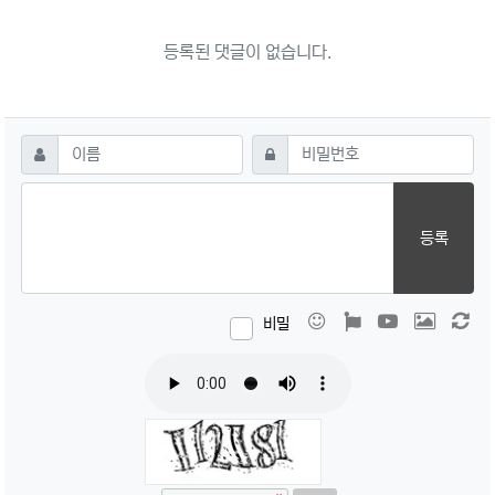
등록된 댓글이 없습니다.
댓글쓰기
필수
필수
이름
비밀번호
등록
이모티콘
폰트어썸
동영상
이미지
새
비밀