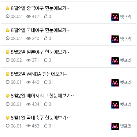
8월2일 중국야구 한눈에보기~
등록일
조회
추천
등록자
08.02
417
0
벳프리
8월2일 국내야구 한눈에보기~
등록일
조회
추천
등록자
08.02
340
0
벳프리
8월2일 일본야구 한눈에보기~
등록일
조회
추천
등록자
08.02
371
0
벳프리
8월2일 WNBA 한눈에보기~
등록일
조회
추천
등록자
08.01
440
0
벳프리
8월2일 메이저리그 한눈에보기~
등록일
조회
추천
등록자
08.01
434
0
벳프리
8월1일 국내축구 한눈에보기~
등록일
조회
추천
등록자
08.01
453
0
벳프리