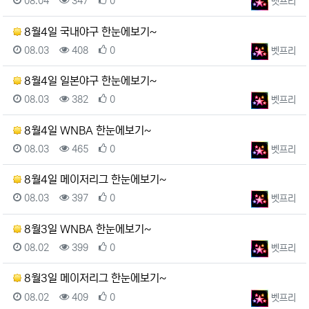
등록일
조회
추천
등록자
08.04
347
0
벳프리
8월4일 국내야구 한눈에보기~
등록일
조회
추천
등록자
08.03
408
0
벳프리
8월4일 일본야구 한눈에보기~
등록일
조회
추천
등록자
08.03
382
0
벳프리
8월4일 WNBA 한눈에보기~
등록일
조회
추천
등록자
08.03
465
0
벳프리
8월4일 메이저리그 한눈에보기~
등록일
조회
추천
등록자
08.03
397
0
벳프리
8월3일 WNBA 한눈에보기~
등록일
조회
추천
등록자
08.02
399
0
벳프리
8월3일 메이저리그 한눈에보기~
등록일
조회
추천
등록자
08.02
409
0
벳프리