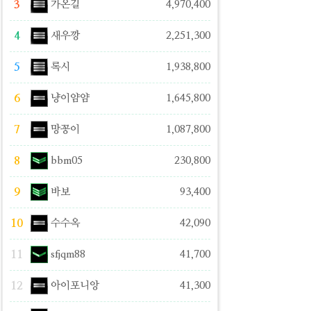
3
가온길
4,970,400
4
새우깡
2,251,300
5
록시
1,938,800
6
냥이얌얌
1,645,800
7
망꽁이
1,087,800
8
bbm05
230,800
9
바보
93,400
10
수수옥
42,090
11
sfjqm88
41,700
12
아이포니앙
41,300