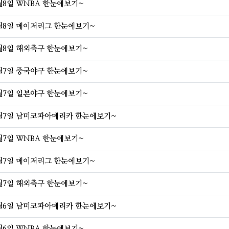
월8일 WNBA 한눈에보기~
월8일 메이저리그 한눈에보기~
월8일 해외축구 한눈에보기~
월7일 중국야구 한눈에보기~
월7일 일본야구 한눈에보기~
월7일 남미코파아메리카 한눈에보기~
월7일 WNBA 한눈에보기~
월7일 메이저리그 한눈에보기~
월7일 해외축구 한눈에보기~
월6일 남미코파아메리카 한눈에보기~
월6일 WNBA 한눈에보기~