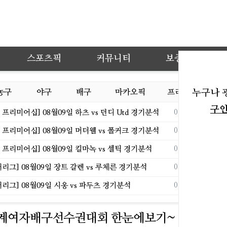
스포츠픽
커뮤니티
보증업체
농구
야구
배구
마카오픽
프리뷰
누구나 
오늘
구
등록일
프리미어십] 08월09일 하츠 vs 던디 Utd 경기분석
08.08
하리
등록일
프리미어십] 08월09일 머더웰 vs 폴커크 경기분석
08.08
'해바
등록일
프리미어십] 08월09일 킬마녹 vs 셀틱 경기분석
08.08
이혜
등록일
리그] 08월09일 장트 갈렌 vs 루체른 경기분석
08.08
[전
등록일
리그] 08월09일 시옹 vs 파두츠 경기분석
08.08
'리센
세계여자배구선수권대회 한눈에보기~