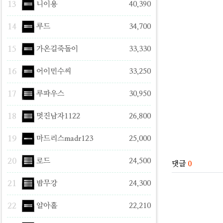
13
니이용
40,390
14
루드
34,700
15
가온길죽돌이
33,330
16
어이민수씨
33,250
17
루파우스
30,950
18
멋진남자1122
26,800
19
마드리스madr123
25,000
관련자료
20
로드
24,500
댓글
0
21
밤무강
24,300
22
알아홀
22,210