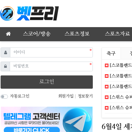
메인 메뉴
스코어/방송
스포츠정보
스포츠자료
필수
아이디
축구
필수
비밀번호
[스코틀랜드 
[스코틀랜드 
로그인
[스코틀랜드 
자동로그인
회원가입
정보찾기
[스위스 슈퍼
[스위스 슈퍼
6월4일 