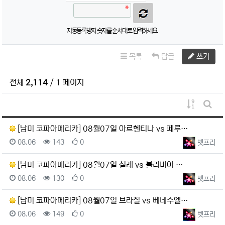
자동등록방지 숫자를 순서대로 입력하세요.
목록
답글
쓰기
전체
2,114
/ 1 페이지
게시물 정
게시판
[남미 코파아메리카] 08월07일 아르헨티나 vs 페루…
등록일
조회
추천
등록자
08.06
143
0
벳프리
[남미 코파아메리카] 08월07일 칠레 vs 볼리비아 …
등록일
조회
추천
등록자
08.06
130
0
벳프리
[남미 코파아메리카] 08월07일 브라질 vs 베네수엘…
등록일
조회
추천
등록자
08.06
149
0
벳프리