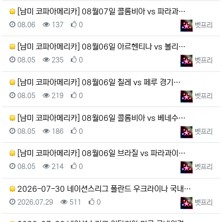
[남미 코파아메리카] 08월07일 콜롬비아 vs 파라과…
등록일
조회
추천
등록자
08.06
137
0
벳프리
[남미 코파아메리카] 08월06일 아르헨티나 vs 볼리…
등록일
조회
추천
등록자
08.05
235
0
벳프리
[남미 코파아메리카] 08월06일 칠레 vs 페루 경기…
등록일
조회
추천
등록자
08.05
219
0
벳프리
[남미 코파아메리카] 08월06일 콜롬비아 vs 베네수…
등록일
조회
추천
등록자
08.05
186
0
벳프리
[남미 코파아메리카] 08월06일 브라질 vs 파라과이…
등록일
조회
추천
등록자
08.05
214
0
벳프리
2026-07-30 네이션스리그 폴란드 우크라이나 국내…
등록일
조회
추천
등록자
2026.07.29
511
0
벳프리