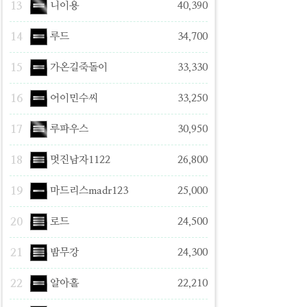
13
니이용
40,390
14
루드
34,700
15
가온길죽돌이
33,330
16
어이민수씨
33,250
17
루파우스
30,950
18
멋진남자1122
26,800
19
마드리스madr123
25,000
20
로드
24,500
21
밤무강
24,300
22
알아홀
22,210