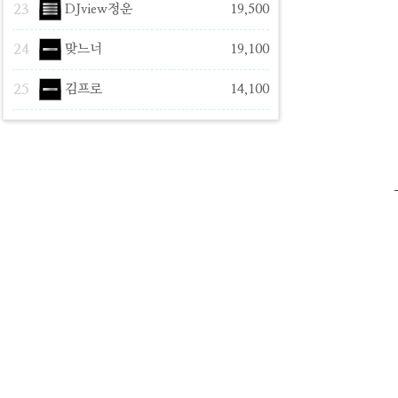
23
DJview정운
19,500
24
맞느너
19,100
25
김프로
14,100