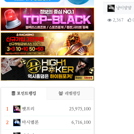
작성자 
냥이얌얌
컨텐츠 
조회
2,367
본문
포인트랭킹
레벨랭킹
1
벳프리
25,975,100
2
마시멜론
6,716,100