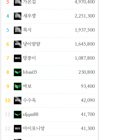
3
가온길
4,970,400
4
새우깡
2,251,300
5
록시
1,937,500
6
냥이얌얌
1,645,800
7
망꽁이
1,087,800
8
bbm05
230,800
9
바보
93,400
10
수수옥
42,090
11
sfjqm88
41,700
12
아이포니앙
41,300