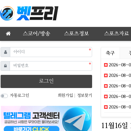
메인 메뉴
스코어/방송
스포츠정보
스포츠자료
필수
아이디
축구
필수
비밀번호
2026-08-0
2026-08-08 
로그인
2026-08-08
자동로그인
회원가입
정보찾기
2026-08-08
2026-08-08
11월16일