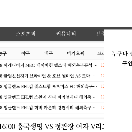
스포츠픽
커뮤니티
보증업체
농구
야구
배구
마카오픽
프리뷰
누구나 
오늘
구
등록일
8 에레디비지 NEC 네이메헌 텔스타 해외축구분석 무료중계 스포츠분석
12:52
[단
등록일
클럽친선경기 브라이턴 & 호브 앨비언 AS 로마 해외축구분석 무료중계 스포츠분석
12:52
가수
등록일
 잉글랜드 EFL컵 웨스트햄 포츠머스 FC 해외축구분석 무료중계 스포츠분석
12:51
'학
등록일
 잉글랜드 EFL컵 스완지 시티 버밍엄시티 해외축구분석 무료중계 스포츠분석
12:51
수애
등록일
 잉글랜드 EFL컵 더비 카운티 링컨시티 해외축구분석 무료중계 스포츠분석
12:50
랄랄
 16:00 흥국생명 VS 정관장 여자 V리그 분석