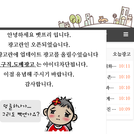
고객센타
상점
링크모아
안녕하세요 벳프리 입니다.
광고란인 오픈되었습니다.
광고란에 업데이트 광고를 올릴수있습니다
연예
오늘이슈
오늘유머
오늘운세
오늘포토
오늘광고
인구직.도베광고
는 아이디차단됩니다.
등록일
독]이승기, 한남동 안 떠난다..차가원 105억 전세금 분쟁 격화[종합]
10:11
이점 유념해 주시기 바랍니다.
등록일
♥배우, 지난해 열애설→결국 '핑크빛' 인정… "빛과 같은 존재" [MHN:글로벌]
10:10
감사합니다.
등록일
폭 인정 후 5년' 지수, 한국 떠나 '몰라보게 달라진 얼굴'…"과거와 딴판"
10:10
등록일
, 4년간 활동 중단할 수밖에 없었던 이유 "편성 기다리다 계속 불발"
10:10
등록일
, 8㎏ 빼고 입은 수영복‥보정 없는 근황에 누리꾼 “살 빠진 줄 알았는데”
10:09