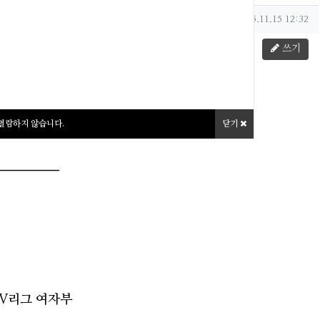
작성일
2025.11.15 12:32
목록
답글
쓰기
정관장 여자 V리그 분석
 열람하지 않습니다.
닫기
S 정관장 여자 V리그 분석
━━━━━
드람 V리그 여자부