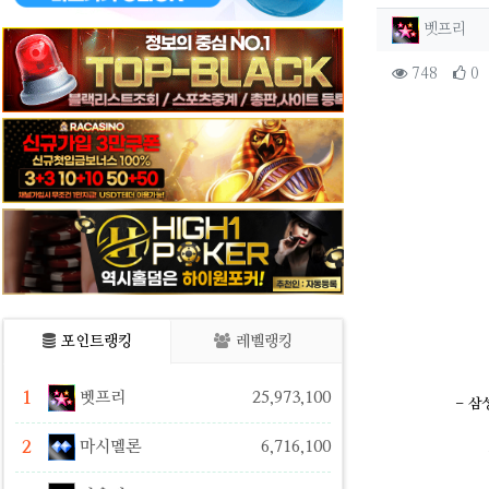
작성자 
작
벳프리
컨텐츠 
조회
748
0
본문
포인트랭킹
레벨랭킹
1
벳프리
25,973,100
- 삼
2
마시멜론
6,716,100