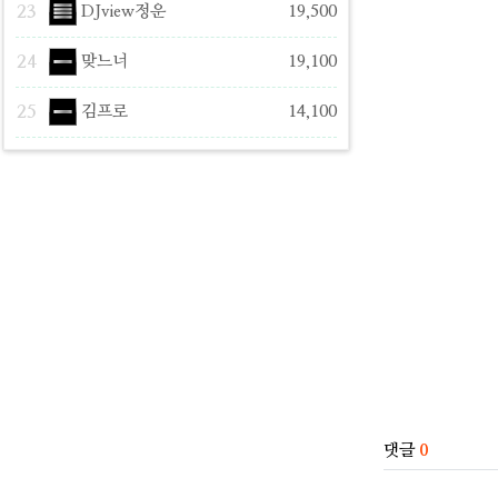
23
DJview정운
19,500
24
맞느너
19,100
25
김프로
14,100
관련자료
댓글
0