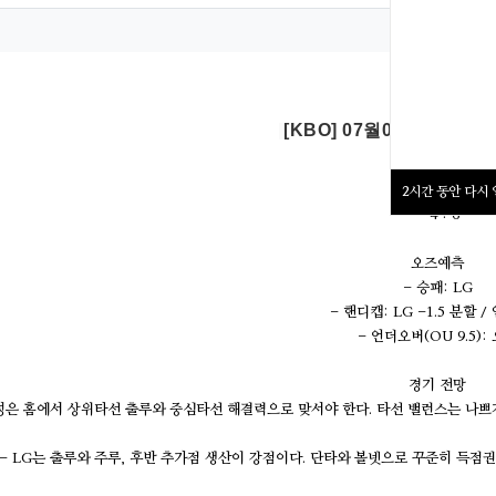
정보
성
정보
추천
[KBO] 07월08일 삼성 v
예상스코어
2
시간 동안 다시
- 4 : 6
오즈예측
- 승패: LG
- 핸디캡: LG -1.5 분할 /
- 언더오버(OU 9.5):
경기 전망
성은 홈에서 상위타선 출루와 중심타선 해결력으로 맞서야 한다. 타선 밸런스는 나쁘지
- LG는 출루와 주루, 후반 추가점 생산이 강점이다. 단타와 볼넷으로 꾸준히 득점권