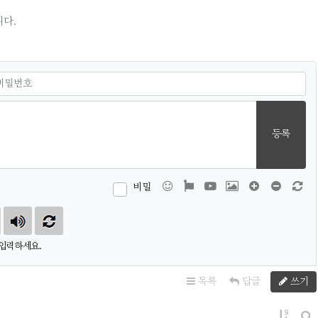
다.
필수
호
등록
이모티콘
폰트어썸
동영상
이미지
댓글창 늘이
댓글창 
새
비밀
입력하세요.
목록
답글
쓰기
게시물