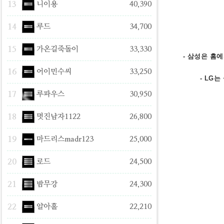
13
니이용
40,390
14
루드
34,700
15
가온길죽돌이
33,330
- 삼성은 홈
16
어이민수씨
33,250
- LG
17
루파우스
30,950
18
멋진남자1122
26,800
19
마드리스madr123
25,000
20
로드
24,500
21
밤무강
24,300
22
알아홀
22,210