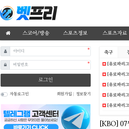
메인 메뉴
스코어/방송
스포츠정보
스포츠자료
필수
아이디
축구
필수
비밀번호
[유로파리그]
[유로파리그]
로그인
[유로파리그]
자동로그인
회원가입
정보찾기
[유로파리그]
[유로파리그]
[KBO] 0