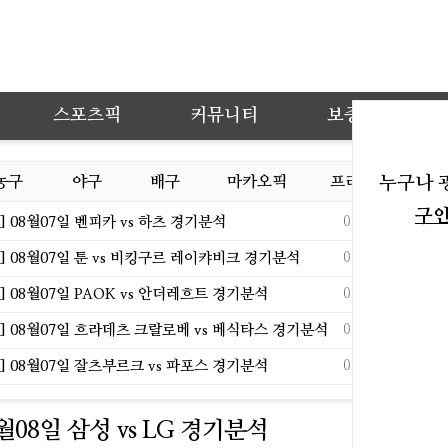
스포츠픽
커뮤니티
보증업체
농구
야구
배구
마카오픽
프리뷰
누구나 
오늘
구
등록일
 08월07일 벤피카 vs 하츠 경기분석
08.06
[단
등록일
 08월07일 툰 vs 비킹구르 레이캬비크 경기분석
08.06
가수
등록일
 08월07일 PAOK vs 안더레흐트 경기분석
08.06
'학
등록일
 08월07일 흐라데츠 크랄로베 vs 베식타스 경기분석
08.06
수애
등록일
 08월07일 잘츠부르크 vs 파포스 경기분석
08.06
랄랄
7월08일 삼성 vs LG 경기분석