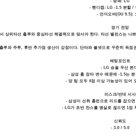
- 승패: LG
- 핸디캡: LG -1.5 분할 /
- 언더오버(OU 9.5):
경기 전망
에서 상위타선 출루와 중심타선 해결력으로 맞서야 한다. 타선 밸런스는 나쁘
는 출루와 주루, 후반 추가점 생산이 강점이다. 단타와 볼넷으로 꾸준히 득점
배팅포인트
- LG 승을 우선 본
- 삼성 홈 장타 변수 때문에 -1.5는
- 양 팀 모두 4점 이상 가능성이 있어
리스크/반대 서사
- 삼성이 선취 홈런으로 리드를 잡으면 L
- LG가 초반 찬스를 병살로 끊으면 1점 
신뢰도
- 3.0 / 5.0