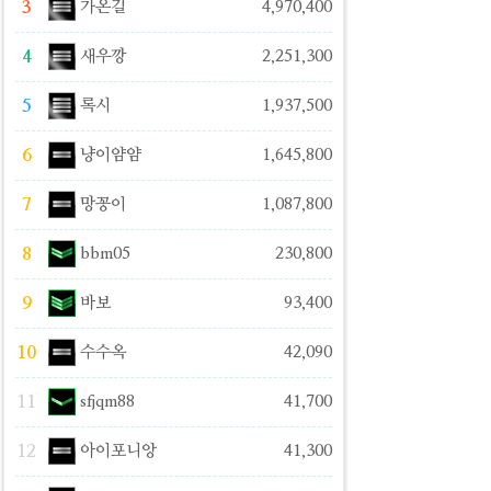
3
가온길
4,970,400
4
새우깡
2,251,300
5
록시
1,937,500
6
냥이얌얌
1,645,800
7
망꽁이
1,087,800
8
bbm05
230,800
9
바보
93,400
10
수수옥
42,090
11
sfjqm88
41,700
12
아이포니앙
41,300