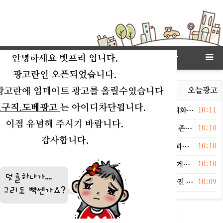
고객센타
상점
링크모아
안녕하세요 벳프리 입니다.
광고란인 오픈되었습니다.
광고란에 업데이트 광고를 올릴수있습니다
연예
오늘이슈
오늘유머
오늘운세
오늘포토
오늘광고
인구직.도베광고
는 아이디차단됩니다.
등록일
독]이승기, 한남동 안 떠난다..차가원 105억 전세금 분쟁 격화[종합]
10:11
이점 유념해 주시기 바랍니다.
등록일
♥배우, 지난해 열애설→결국 '핑크빛' 인정… "빛과 같은 존재" [MHN:글로벌]
10:10
감사합니다.
등록일
폭 인정 후 5년' 지수, 한국 떠나 '몰라보게 달라진 얼굴'…"과거와 딴판"
10:10
등록일
, 4년간 활동 중단할 수밖에 없었던 이유 "편성 기다리다 계속 불발"
10:10
등록일
, 8㎏ 빼고 입은 수영복‥보정 없는 근황에 누리꾼 “살 빠진 줄 알았는데”
10:09