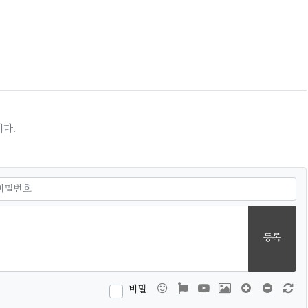
다.
필수
호
등록
이모티콘
폰트어썸
동영상
이미지
댓글창 늘이
댓글창 
새
비밀