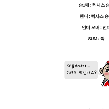
승1패 : 텍사스 
핸디 : 텍사스 
언더 오버 : 언
SUM : 짝