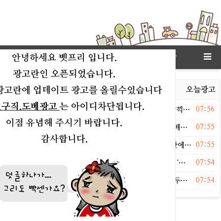
고객센타
상점
링크모아
안녕하세요 벳프리 입니다.
광고란인 오픈되었습니다.
광고란에 업데이트 광고를 올릴수있습니다
연예
오늘이슈
오늘유머
오늘운세
오늘포토
오늘광고
인구직.도베광고
는 아이디차단됩니다.
등록일
 키, '나혼산 하차' 7개월 만→38억 전세 자택서 여유 만끽…"김씨네 여름나기" [RE:스타]
07:56
이점 유념해 주시기 바랍니다.
등록일
] '56세' 강호동, 8년 만에 하차했다…"나보다 뛰어난 후배들 믿어" ('대탈출')
07:55
감사합니다.
등록일
] "다른 남자 만나고 있어" 황정민, A씨 스토킹 특정 기간에도 연락…1년간 62차례 먼저 전화
07:55
등록일
사성 없고 무례했다"…정준원, '태도 논란'→장항준 한마디 '소환'
07:54
등록일
 최진실 딸' 최준희, 결혼 세 달 만에 또 성형…전신마취 앞두고 "헤헤 설렌다"
07:54
무료중계 스포츠분석