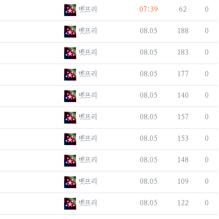
등록자
등록일
조회
추천
벳프리
07:39
62
0
등록자
등록일
조회
추천
벳프리
08.05
188
0
등록자
등록일
조회
추천
벳프리
08.05
183
0
등록자
등록일
조회
추천
벳프리
08.05
177
0
등록자
등록일
조회
추천
벳프리
08.05
140
0
등록자
등록일
조회
추천
벳프리
08.05
157
0
등록자
등록일
조회
추천
벳프리
08.05
153
0
등록자
등록일
조회
추천
벳프리
08.05
148
0
등록자
등록일
조회
추천
벳프리
08.05
109
0
등록자
등록일
조회
추천
벳프리
08.05
122
0