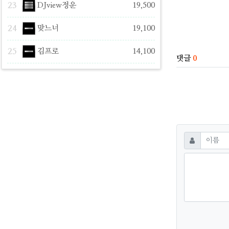
23
DJview정운
19,500
24
맞느너
19,100
관련자료
25
김프로
14,100
댓글
0
댓글쓰
필수
이름