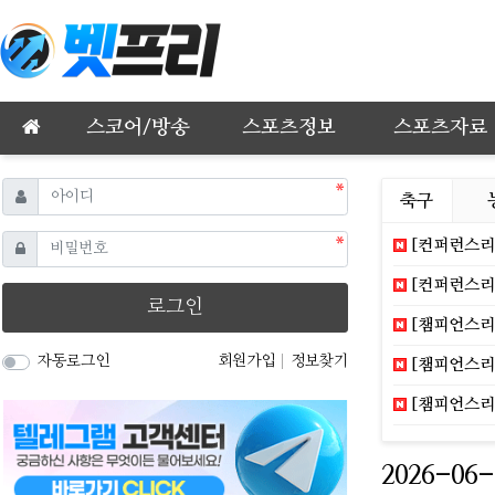
메인 메뉴
스코어/방송
스포츠정보
스포츠자료
필수
아이디
축구
필수
비밀번호
[컨퍼런스리그] 
[컨퍼런스리그
로그인
[챔피언스리그
자동로그인
회원가입
정보찾기
[챔피언스리그
[챔피언스리그]
2026-0