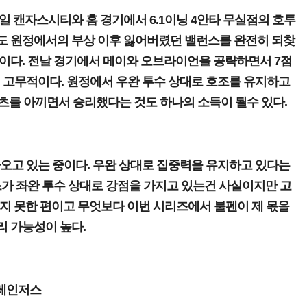
30일 캔자스시티와 홈 경기에서 6.1이닝 4안타 무실점의 호투
라도 원정에서의 부상 이후 잃어버렸던 밸런스를 완전히 되찾
이다. 전날 경기에서 메이와 오브라이언을 공략하면서 7점
 고무적이다. 원정에서 우완 투수 상대로 호조를 유지하고
츠를 아끼면서 승리했다는 것도 하나의 소득이 될수 있다.
오고 있는 중이다. 우완 상대로 집중력을 유지하고 있다는
스가 좌완 투수 상대로 강점을 가지고 있는건 사실이지만 고
지 못한 편이고 무엇보다 이번 시리즈에서 불펜이 제 몫을
리 가능성이 높다.
 레인저스