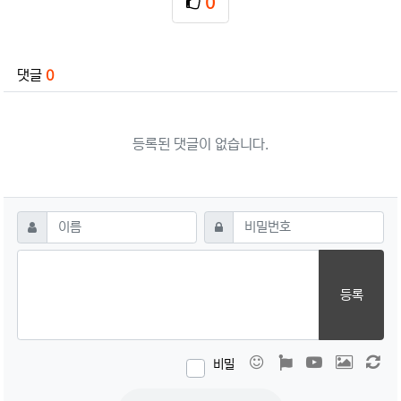
0
추천
관련자료
댓글
0
등록된 댓글이 없습니다.
댓글쓰기
필수
필수
이름
비밀번호
등록
이모티콘
폰트어썸
동영상
이미지
새
비밀