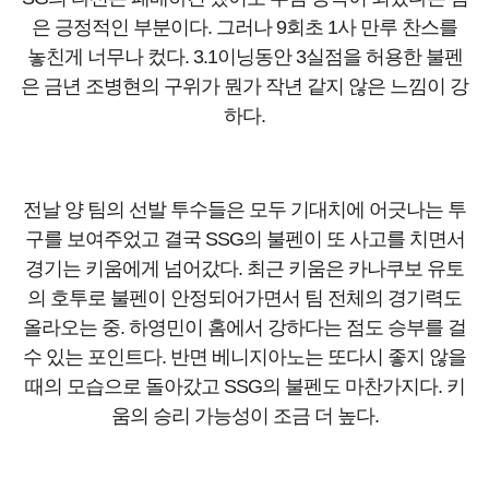
은 긍정적인 부분이다. 그러나 9회초 1사 만루 찬스를
놓친게 너무나 컸다. 3.1이닝동안 3실점을 허용한 불펜
은 금년 조병현의 구위가 뭔가 작년 같지 않은 느낌이 강
하다.
전날 양 팀의 선발 투수들은 모두 기대치에 어긋나는 투
구를 보여주었고 결국 SSG의 불펜이 또 사고를 치면서
경기는 키움에게 넘어갔다. 최근 키움은 카나쿠보 유토
의 호투로 불펜이 안정되어가면서 팀 전체의 경기력도
올라오는 중. 하영민이 홈에서 강하다는 점도 승부를 걸
수 있는 포인트다. 반면 베니지아노는 또다시 좋지 않을
때의 모습으로 돌아갔고 SSG의 불펜도 마찬가지다. 키
움의 승리 가능성이 조금 더 높다.