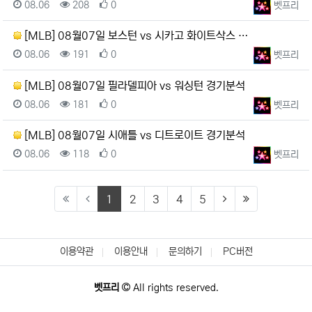
등록일
조회
추천
등록자
08.06
208
0
벳프리
[MLB] 08월07일 보스턴 vs 시카고 화이트삭스 …
등록일
조회
추천
등록자
08.06
191
0
벳프리
[MLB] 08월07일 필라델피아 vs 워싱턴 경기분석
등록일
조회
추천
등록자
08.06
181
0
벳프리
[MLB] 08월07일 시애틀 vs 디트로이트 경기분석
등록일
조회
추천
등록자
08.06
118
0
벳프리
(current)
(next)
(last)
1
2
3
4
5
이용약관
이용안내
문의하기
PC버전
벳프리
All rights reserved.