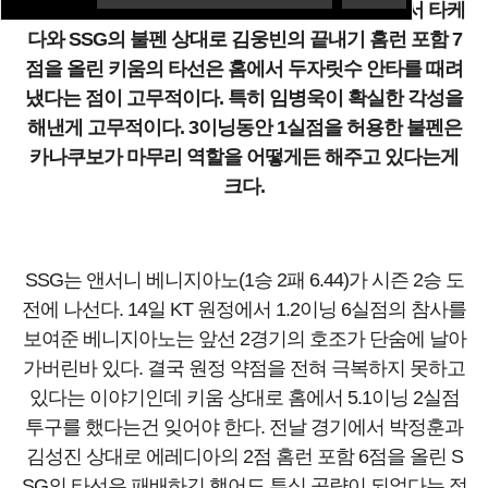
은 편이라는데 승부를 걸어야 한다. 전날 경기에서 타케
다와 SSG의 불펜 상대로 김웅빈의 끝내기 홈런 포함 7
점을 올린 키움의 타선은 홈에서 두자릿수 안타를 때려
냈다는 점이 고무적이다. 특히 임병욱이 확실한 각성을
해낸게 고무적이다. 3이닝동안 1실점을 허용한 불펜은
카나쿠보가 마무리 역할을 어떻게든 해주고 있다는게
크다.
SSG는 앤서니 베니지아노(1승 2패 6.44)가 시즌 2승 도
전에 나선다. 14일 KT 원정에서 1.2이닝 6실점의 참사를
보여준 베니지아노는 앞선 2경기의 호조가 단숨에 날아
가버린바 있다. 결국 원정 약점을 전혀 극복하지 못하고
있다는 이야기인데 키움 상대로 홈에서 5.1이닝 2실점
투구를 했다는건 잊어야 한다. 전날 경기에서 박정훈과
김성진 상대로 에레디아의 2점 홈런 포함 6점을 올린 S
SG의 타선은 패배하긴 했어도 투심 공략이 되었다는 점