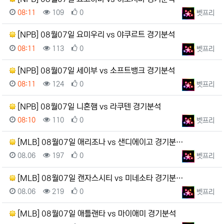
등록일
조회
추천
등록자
08:11
109
0
벳프리
[NPB] 08월07일 요미우리 vs 야쿠르트 경기분석
등록일
조회
추천
등록자
08:11
113
0
벳프리
[NPB] 08월07일 세이부 vs 소프트뱅크 경기분석
등록일
조회
추천
등록자
08:11
124
0
벳프리
[NPB] 08월07일 니혼햄 vs 라쿠텐 경기분석
등록일
조회
추천
등록자
08:10
110
0
벳프리
[MLB] 08월07일 애리조나 vs 샌디에이고 경기분…
등록일
조회
추천
등록자
08.06
197
0
벳프리
[MLB] 08월07일 캔자스시티 vs 미네소타 경기분…
등록일
조회
추천
등록자
08.06
219
0
벳프리
[MLB] 08월07일 애틀랜타 vs 마이애미 경기분석