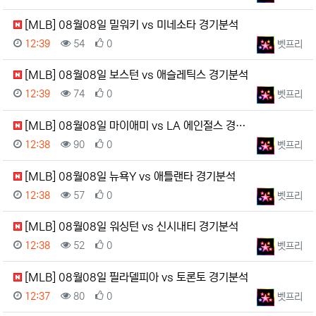
[MLB] 08월08일 밀워키 vs 미네소타 경기분석
등록일
조회
추천
등록자
12:39
54
0
벳프리
[MLB] 08월08일 보스턴 vs 애슬레틱스 경기분석
등록일
조회
추천
등록자
12:39
74
0
벳프리
[MLB] 08월08일 마이애미 vs LA 에인절스 경…
등록일
조회
추천
등록자
12:38
90
0
벳프리
[MLB] 08월08일 뉴욕Y vs 애틀랜타 경기분석
등록일
조회
추천
등록자
12:38
57
0
벳프리
[MLB] 08월08일 워싱턴 vs 신시내티 경기분석
등록일
조회
추천
등록자
12:38
52
0
벳프리
[MLB] 08월08일 필라델피아 vs 토론토 경기분석
등록일
조회
추천
등록자
12:37
80
0
벳프리