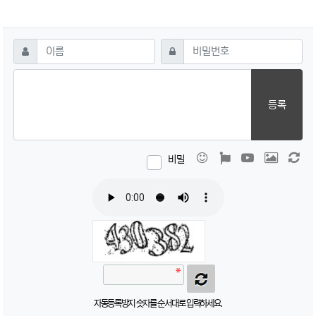
댓글쓰기
필수
필수
이름
비밀번호
등록
이모티콘
폰트어썸
동영상
이미지
새
비밀
자동등록방지 숫자를 순서대로 입력하세요.