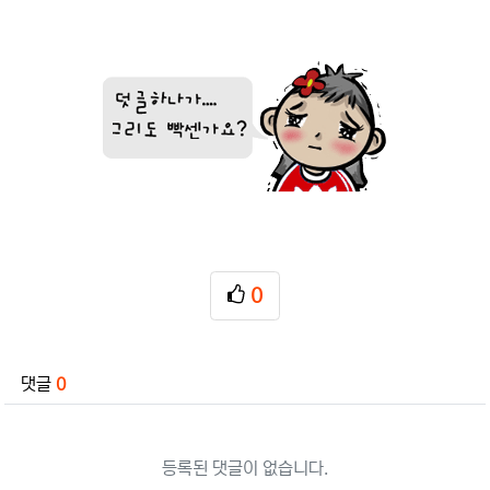
0
추천
관련자료
댓글
0
등록된 댓글이 없습니다.