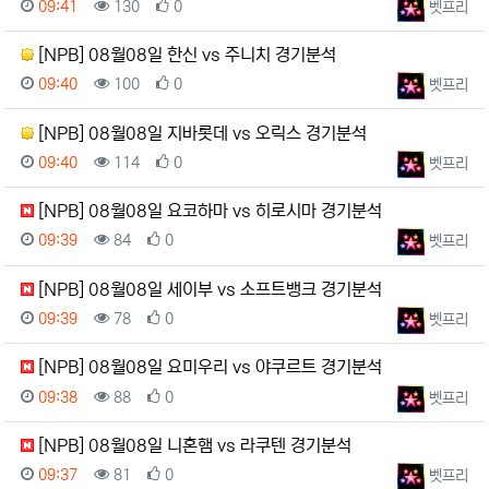
등록일
조회
추천
등록자
09:41
130
0
벳프리
[NPB] 08월08일 한신 vs 주니치 경기분석
등록일
조회
추천
등록자
09:40
100
0
벳프리
[NPB] 08월08일 지바롯데 vs 오릭스 경기분석
등록일
조회
추천
등록자
09:40
114
0
벳프리
[NPB] 08월08일 요코하마 vs 히로시마 경기분석
등록일
조회
추천
등록자
09:39
84
0
벳프리
[NPB] 08월08일 세이부 vs 소프트뱅크 경기분석
등록일
조회
추천
등록자
09:39
78
0
벳프리
[NPB] 08월08일 요미우리 vs 야쿠르트 경기분석
등록일
조회
추천
등록자
09:38
88
0
벳프리
[NPB] 08월08일 니혼햄 vs 라쿠텐 경기분석
등록일
조회
추천
등록자
09:37
81
0
벳프리