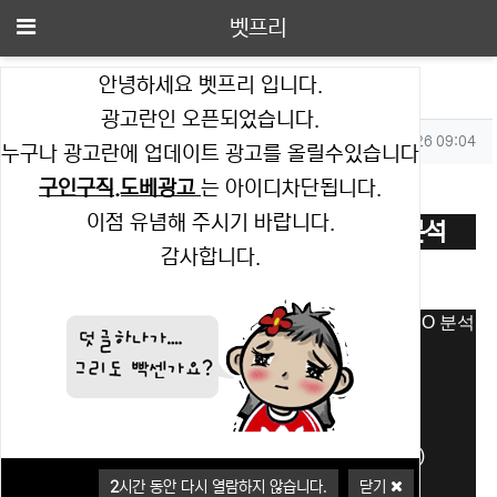
메뉴
벳프리
안녕하세요 벳프리 입니다.
10월27일 18:30 LG VS 한화 KBO 분석
광고란인 오픈되었습니다.
작성자 정보
작성
작성일
벳프리
2025.10.26 09:04
누구나 광고란에 업데이트 광고를 올릴수있습니다
컨텐츠 정보
조회
추천
3,122
0
구인구직.도베광고
는 아이디차단됩니다.
이점 유념해 주시기 바랍니다.
본문
10월27일 18:30 LG VS 한화 KBO 분석
감사합니다.
10월27일 (월) 18:30 LG 트윈스 VS 한화 이글스 KBO 분석
━━━━━━━━━━━━━━━━
1. 경기 개요
- 대회: 2025 KBO 리그 정규시즌
- 일정: 2025년 10월 27일(월) 18:30 (한국시간)
- 장소: 잠실야구장 (LG 트윈스 홈)
2
시간 동안 다시 열람하지 않습니다.
닫기