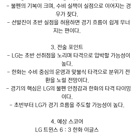
- 불펜의 기복이 크며, 수비 실책이 실점으로 이어지는 경
우가 잦다.
- 선발진이 초반 실점을 허용하면 경기 흐름이 쉽게 무너
지는 편이다.
3. 전술 포인트
- LG는 초반 선취점을 노리며 타격으로 압박할 가능성이
높다.
- 한화는 수비 중심의 운영과 맞불식 타격으로 분위기 전
환을 노릴 전망이다.
- 경기의 핵심은 LG의 불펜 안정감과 한화의 타격 타이밍
이다.
- 초반부터 LG가 경기 흐름을 주도할 가능성이 높다.
4. 예상 스코어
LG 트윈스 6 : 3 한화 이글스