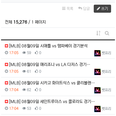
목록
답글
쓰기
전체
15,276
/ 1 페이지
게시물 정
게시판
[MLB] 08월09일 시애틀 vs 탬파베이 경기분석
등록일
조회
추천
등록자
17:05
59
0
벳프리
[MLB] 08월09일 애리조나 vs LA 다저스 경기…
등록일
조회
추천
등록자
17:05
61
0
벳프리
[MLB] 08월09일 시카고 화이트삭스 vs 클리블랜…
등록일
조회
추천
등록자
17:04
62
0
벳프리
[MLB] 08월09일 세인트루이스 vs 콜로라도 경기…
등록일
조회
추천
등록자
17:04
53
0
벳프리