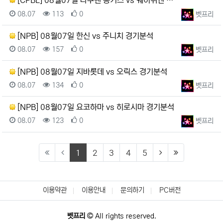
[CPBL] 08월07일 라쿠텐 몽키스 vs 웨이취엔 …
등록일
조회
추천
등록자
08.07
113
0
벳프리
[NPB] 08월07일 한신 vs 주니치 경기분석
등록일
조회
추천
등록자
08.07
157
0
벳프리
[NPB] 08월07일 지바롯데 vs 오릭스 경기분석
등록일
조회
추천
등록자
08.07
134
0
벳프리
[NPB] 08월07일 요코하마 vs 히로시마 경기분석
등록일
조회
추천
등록자
08.07
123
0
벳프리
(current)
(next)
(last)
1
2
3
4
5
이용약관
이용안내
문의하기
PC버전
벳프리
All rights reserved.