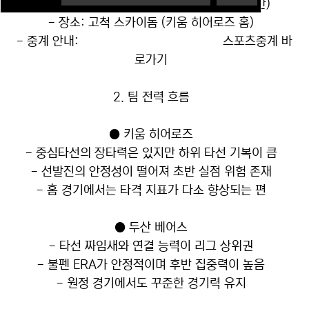
- 일정: 2025년 8월 9일(토) 18:00 (한국시간)
- 장소: 고척 스카이돔 (키움 히어로즈 홈)
- 중계 안내:
https://livechmtv1.com
스포츠중계 바
로가기
2. 팀 전력 흐름
● 키움 히어로즈
- 중심타선의 장타력은 있지만 하위 타선 기복이 큼
- 선발진의 안정성이 떨어져 초반 실점 위험 존재
- 홈 경기에서는 타격 지표가 다소 향상되는 편
● 두산 베어스
- 타선 짜임새와 연결 능력이 리그 상위권
- 불펜 ERA가 안정적이며 후반 집중력이 높음
- 원정 경기에서도 꾸준한 경기력 유지