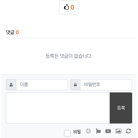
0
추천
관련자료
댓글
0
등록된 댓글이 없습니다.
댓글쓰기
필수
필수
이름
비밀번호
등록
이모티콘
폰트어썸
동영상
이미지
새
비밀