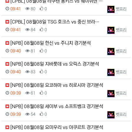
[CPBL] 08월08일 라쿠텐 몽키스 vs 웨이취엔 …
등록일
조회
추천
등록자
09:41
80
0
벳프리
[CPBL] 08월08일 TSG 호크스 vs 중신 브라…
등록일
조회
추천
등록자
09:41
84
0
벳프리
[NPB] 08월08일 한신 vs 주니치 경기분석
등록일
조회
추천
등록자
09:40
81
0
벳프리
[NPB] 08월08일 지바롯데 vs 오릭스 경기분석
등록일
조회
추천
등록자
09:40
83
0
벳프리
[NPB] 08월08일 요코하마 vs 히로시마 경기분석
등록일
조회
추천
등록자
09:39
61
0
벳프리
[NPB] 08월08일 세이부 vs 소프트뱅크 경기분석
등록일
조회
추천
등록자
09:39
54
0
벳프리
[NPB] 08월08일 요미우리 vs 야쿠르트 경기분석