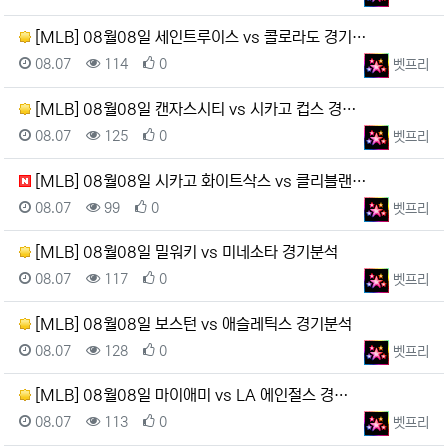
[MLB] 08월08일 세인트루이스 vs 콜로라도 경기…
등록일
조회
추천
등록자
08.07
114
0
벳프리
[MLB] 08월08일 캔자스시티 vs 시카고 컵스 경…
등록일
조회
추천
등록자
08.07
125
0
벳프리
[MLB] 08월08일 시카고 화이트삭스 vs 클리블랜…
등록일
조회
추천
등록자
08.07
99
0
벳프리
[MLB] 08월08일 밀워키 vs 미네소타 경기분석
등록일
조회
추천
등록자
08.07
117
0
벳프리
[MLB] 08월08일 보스턴 vs 애슬레틱스 경기분석
등록일
조회
추천
등록자
08.07
128
0
벳프리
[MLB] 08월08일 마이애미 vs LA 에인절스 경…
등록일
조회
추천
등록자
08.07
113
0
벳프리