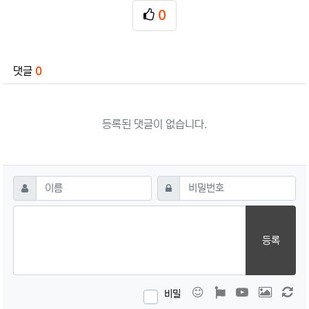
0
추천
관련자료
댓글
0
등록된 댓글이 없습니다.
댓글쓰기
필수
필수
이름
비밀번호
등록
이모티콘
폰트어썸
동영상
이미지
새
비밀