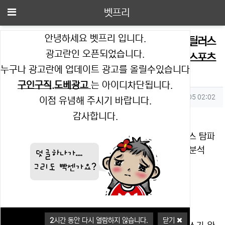
메뉴
벳프리
안녕하세요 벳프리 입니다.
2025-11-06 AFC 챔피언스리그 2 포항 스틸러스
광고란인 오픈되었습니다.
탐파인스 로버스 FC 해외축구분석 무료중계 스포츠
누구나 광고란에 업데이트 광고를 올릴수있습니다
분석
구인구직.도베광고
는 아이디차단됩니다.
작성자 정보
작성
작성일
벳프리
2025.11.05 02:02
이점 유념해 주시기 바랍니다.
컨텐츠 정보
감사합니다.
조회
추천
4,343
0
본문
2025-11-06 AFC 챔피언스리그 2 포항 스틸러스 탐파
인스 로버스 FC 해외축구분석 무료중계 스포츠분석
✅ 포항
2
시간 동안 다시 열람하지 않습니다.
닫기