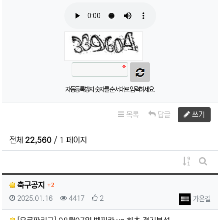
자동등록방지 숫자를 순서대로 입력하세요.
목록
답글
쓰기
전체
22,560
/ 1 페이지
게시물 정
게시판
댓글
축구공지
2
등록일
조회
추천
등록자
2025.01.16
4417
2
가온길