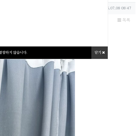
작성일
2026.07.08 08:47
목록
 열람하지 않습니다.
닫기