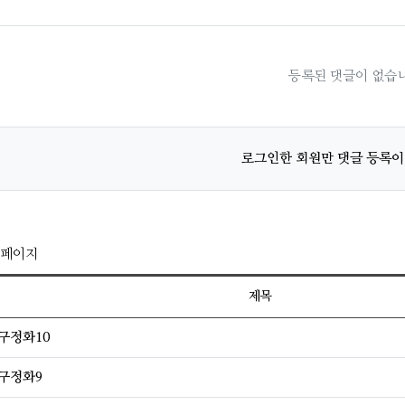
등록된 댓글이 없습니
로그인한 회원만 댓글 등록이
1 페이지
제목
구정화10
구정화9