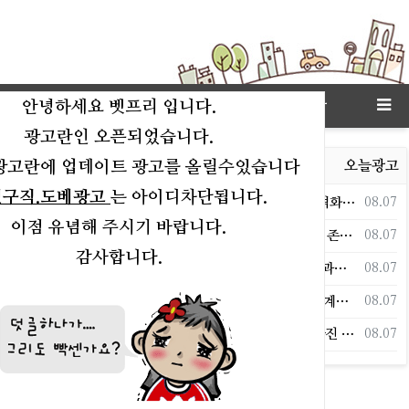
고객센타
상점
링크모아
안녕하세요 벳프리 입니다.
광고란인 오픈되었습니다.
광고란에 업데이트 광고를 올릴수있습니다
연예
오늘이슈
오늘유머
오늘운세
오늘포토
오늘광고
인구직.도베광고
는 아이디차단됩니다.
등록일
독]이승기, 한남동 안 떠난다..차가원 105억 전세금 분쟁 격화[종합]
08.07
이점 유념해 주시기 바랍니다.
등록일
♥배우, 지난해 열애설→결국 '핑크빛' 인정… "빛과 같은 존재" [MHN:글로벌]
08.07
감사합니다.
등록일
폭 인정 후 5년' 지수, 한국 떠나 '몰라보게 달라진 얼굴'…"과거와 딴판"
08.07
등록일
, 4년간 활동 중단할 수밖에 없었던 이유 "편성 기다리다 계속 불발"
08.07
등록일
, 8㎏ 빼고 입은 수영복‥보정 없는 근황에 누리꾼 “살 빠진 줄 알았는데”
08.07