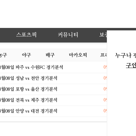
스포츠픽
커뮤니티
보증업체
농구
야구
배구
마카오픽
프리뷰
누구나 
오늘
구
등록일
8월08일 파주 vs 수원FC 경기분석
09:55
[단
등록일
8월08일 성남 vs 천안 경기분석
09:55
가수
등록일
8월08일 포항 vs 울산 경기분석
09:55
'학
등록일
8월08일 전북 vs 제주 경기분석
09:54
수애
등록일
8월08일 안양 vs 대전 경기분석
09:54
랄랄