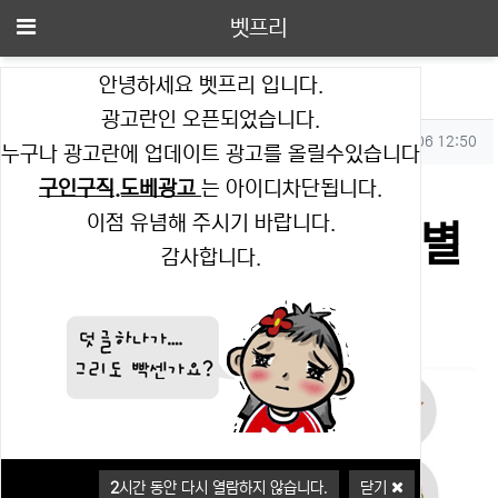
메뉴
벳프리
안녕하세요 벳프리 입니다.
2026년 07월 06일 별자리 운세
광고란인 오픈되었습니다.
작성자 정보
작성
작성일
벳프리
2026.07.06 12:50
누구나 광고란에 업데이트 광고를 올릴수있습니다
컨텐츠 정보
조회
845
구인구직.도베광고
는 아이디차단됩니다.
이점 유념해 주시기 바랍니다.
본문
2026년 07월 06일 별
감사합니다.
자리 운세
2
시간 동안 다시 열람하지 않습니다.
닫기