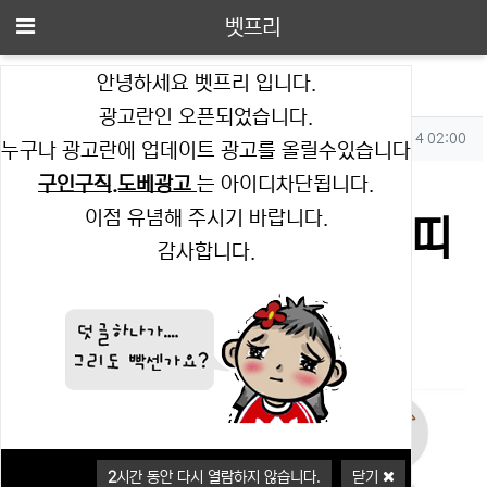
메뉴
벳프리
안녕하세요 벳프리 입니다.
2026년 06월 14일 띠별 운세
광고란인 오픈되었습니다.
작성자 정보
작성
작성일
벳프리
2026.06.14 02:00
누구나 광고란에 업데이트 광고를 올릴수있습니다
컨텐츠 정보
조회
952
구인구직.도베광고
는 아이디차단됩니다.
이점 유념해 주시기 바랍니다.
본문
2026년 06월 14일 띠
감사합니다.
별 운세
2
시간 동안 다시 열람하지 않습니다.
닫기