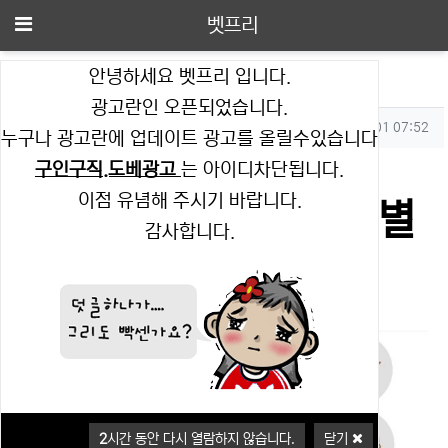
메뉴
벳프리
안녕하세요 벳프리 입니다.
2026년 06월 01일 별자리 운세
광고란인 오픈되었습니다.
작성자 정보
작성
작성일
벳프리
2026.06.01 07:52
누구나 광고란에 업데이트 광고를 올릴수있습니다
컨텐츠 정보
조회
1,198
구인구직.도베광고
는 아이디차단됩니다.
이점 유념해 주시기 바랍니다.
본문
2026년 06월 01일 별
감사합니다.
자리 운세
2
시간 동안 다시 열람하지 않습니다.
닫기