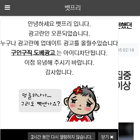
메뉴
벳프리
안녕하세요 벳프리 입니다.
"허웅 본인이 이겨내야 한다" 집중 견제에 고전했던
광고란인 오픈되었습니다.
에이스에게 이상민 감독이 전한 조언
누구나 광고란에 업데이트 광고를 올릴수있습니다
작성자 정보
작성
작성일
벳프리
2025.11.05 02:19
구인구직.도베광고
는 아이디차단됩니다.
컨텐츠 정보
조회
이점 유념해 주시기 바랍니다.
4,531
감사합니다.
"허웅 본인이 이겨내야 한다" 집중
본문
견제에 고전했던 에이스에게 이상
민 감독이 전한 조언
2
시간 동안 다시 열람하지 않습니다.
닫기