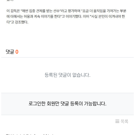
관련자료
댓글
0
등록된 댓글이 없습니다.
로그인한 회원만 댓글 등록이 가능합니다.
목록