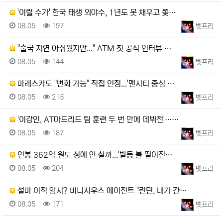
'이럴 수가' 한국 태생 외야수, 1년도 못 채우고 쫓…
등록일
조회
등록자
08.05
197
벳프리
"출국 지연 아쉬웠지만..." ATM 첫 공식 인터뷰 …
등록일
조회
등록자
08.05
144
벳프리
마레스카도 "변화 가능" 직접 인정...'맨시티 중심 …
등록일
조회
등록자
08.05
215
벳프리
'이강인, AT마드리드 팀 훈련 두 번 만에 데뷔전'……
등록일
조회
등록자
08.05
187
벳프리
연봉 362억 원도 성에 안 찰까...'발등 불 떨어진…
등록일
조회
등록자
08.05
204
벳프리
설마 이적 암시? 비니시우스 에이전트 "런던, 내가 간…
등록일
조회
등록자
08.05
171
벳프리