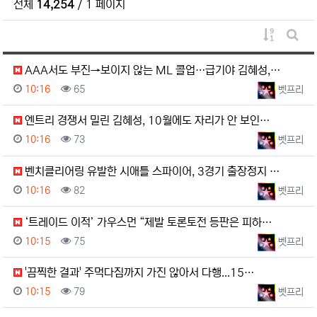
전체
14,254
/ 1 페이지
게시물 정
게시판
AAA서도 부진→보이지 않는 ML 콜업…급기야 김혜성,…
등록일
조회
등록자
10:16
65
벳프리
엔트리 경쟁서 밀린 김혜성, 10월에도 자리가 안 보인…
등록일
조회
등록자
10:16
73
벳프리
벤치클리어링 유발한 시애틀 스파이어, 3경기 출장정지 …
등록일
조회
등록자
10:16
82
벳프리
‘트레이드 이적’ 가우스먼 “제발 토론토전 등판은 피하…
등록일
조회
등록자
10:15
75
벳프리
'끔찍한 결과' 주먹다짐까지 가진 않아서 다행...15…
등록일
조회
등록자
10:15
79
벳프리