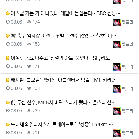
아스널 가는 거 아니었나, 레알이 붙잡는다…BBC 전망…
등록일
조회
등록자
08.06
174
벳프리
韓 축구 역사상 이런 대우받은 선수 없었다…'7번' 이…
등록일
조회
등록자
08.06
158
벳프리
이정후 동료 내주고 '전설의 아들' 품었다…SF, 라모…
등록일
조회
등록자
08.05
171
벳프리
배지환 ‘롤모델’ 맥커친, 애틀랜타서 방출…ML 커리어…
등록일
조회
등록자
08.05
208
벳프리
前 두산 선수, MLB서 벼락 스타가 됐다… 올스타 선…
등록일
조회
등록자
08.05
230
벳프리
도대체 왜? 다저스가 트레이드로 '부상중' 154km …
등록일
조회
등록자
08.05
211
벳프리