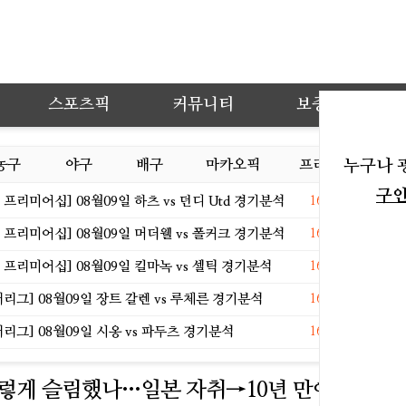
스포츠픽
커뮤니티
보증업체
농구
야구
배구
마카오픽
프리뷰
누구나 
오늘
구
등록일
프리미어십] 08월09일 하츠 vs 던디 Utd 경기분석
16:56
[단
등록일
프리미어십] 08월09일 머더웰 vs 폴커크 경기분석
16:56
가수
등록일
프리미어십] 08월09일 킬마녹 vs 셀틱 경기분석
16:55
'학
등록일
리그] 08월09일 장트 갈렌 vs 루체른 경기분석
16:55
수애
등록일
리그] 08월09일 시옹 vs 파두츠 경기분석
16:55
랄랄
렇게 슬림했나…일본 자취→10년 만에 새 프로필