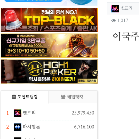
작성자 
작
벳프리
컨텐츠 
조회
1,017
본문
이국주
포인트랭킹
레벨랭킹
1
벳프리
25,979,450
2
마시멜론
6,716,100