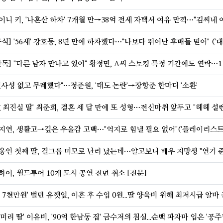
니 키, '나혼산 하차' 7개월 만→38억 전세 자택서 여유 만끽…"김씨네 여
식] '56세' 강호동, 8년 만에 하차했다…"나보다 뛰어난 후배들 믿어" ('대
독] "다른 남자 만나고 있어" 황정민, A씨 스토킹 특정 기간에도 연락…1
사성 없고 무례했다"…정준원, '태도 논란'→장항준 한마디 '소환'
 최진실 딸' 최준희, 결혼 세 달 만에 또 성형…전신마취 앞두고 "헤헤 설
지연, 생활고→깊은 우울감 고백…"억지로 힘낼 필요 없어"('플레이리스트'
웅인 첫째 딸, 걸그룹 미모로 난리 났는데…알고보니 배우 지망생 "연기 준
이, 월드투어 10개 도시 공연 전면 취소 [전문]
 7천만원' 벌던 유깻잎, 이혼 후 수입 0원...딸 양육비 위해 최저시급 알바
미리 딸' 이유비, '90억 한남동 집' 금수저의 침실...순백 파자마 입은 '공주