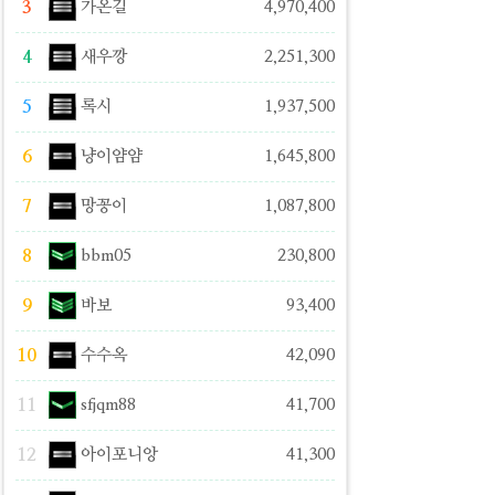
3
가온길
4,970,400
4
새우깡
2,251,300
5
록시
1,937,500
6
냥이얌얌
1,645,800
7
망꽁이
1,087,800
8
bbm05
230,800
9
바보
93,400
10
수수옥
42,090
11
sfjqm88
41,700
12
아이포니앙
41,300