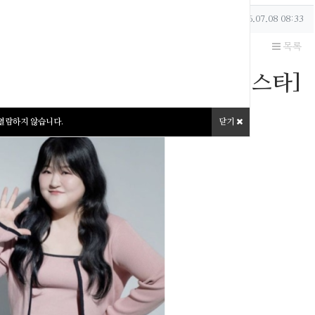
작성일
2026.07.08 08:33
목록
 만에 새 프로필 공개 [RE:스타]
 열람하지 않습니다.
닫기