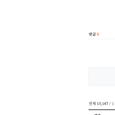
관련자료
댓글
0
전체
15,147
/ 