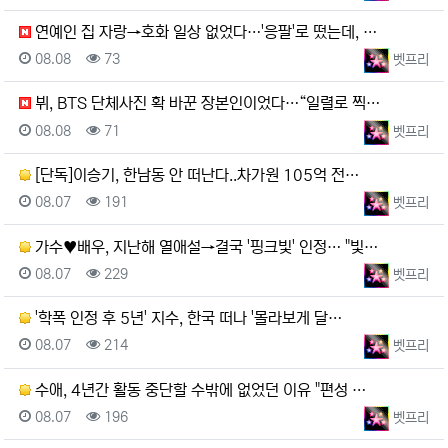
연예인 집 자랑→호화 일상 없었다…'응팔'로 떴는데, …
등록일
조회
등록자
08.08
73
벳프리
뷔, BTS 단체사진 확 바꾼 장본인이었다…“일렬로 찍…
등록일
조회
등록자
08.08
71
벳프리
[단독]이승기, 한남동 안 떠난다..차가원 105억 전…
등록일
조회
등록자
08.07
191
벳프리
가수♥배우, 지난해 열애설→결국 '핑크빛' 인정… "빛…
등록일
조회
등록자
08.07
229
벳프리
'학폭 인정 후 5년' 지수, 한국 떠나 '몰라보게 달…
등록일
조회
등록자
08.07
214
벳프리
수애, 4년간 활동 중단할 수밖에 없었던 이유 "편성 …
등록일
조회
등록자
08.07
196
벳프리