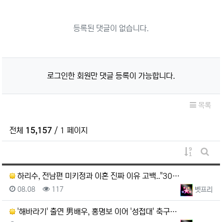
등록된 댓글이 없습니다.
로그인한 회원만 댓글 등록이 가능합니다.
목록
전체
15,157
/ 1 페이지
게시물 정
게시판
하리수, 전남편 미키정과 이혼 진짜 이유 고백.."30…
등록일
조회
등록자
08.08
117
벳프리
'해바라기' 출연 男배우, 홍명보 이어 '성접대' 축구…