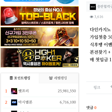
작성자 
총판협력
컨텐츠 
조회
3,616
본문
다인카지
가입첫충 5
식후땡 이벤
본전찾기 +
매 첫입금 
포인트랭킹
레벨랭킹
관련자료
링크
1
벳프리
25,981,550
2
마시멜론
6,716,100
댓글
0