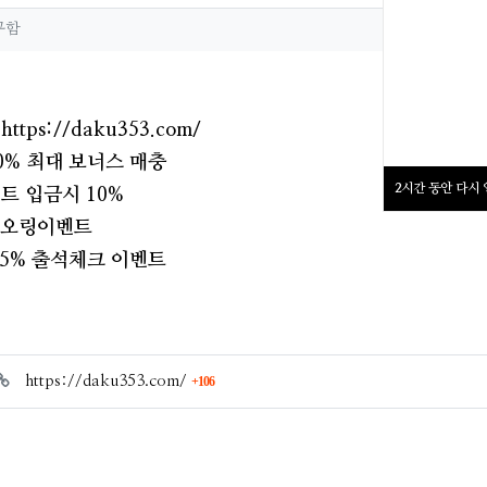
정보
작성
구함
정보
노
https://daku353.com/
0% 최대 보너스 매충
2
시간 동안 다시
트 입금시 10%
 오링이벤트
15% 출석체크 이벤트
회 연결
https://daku353.com/
106