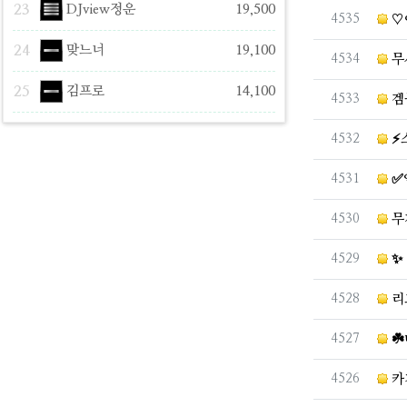
23
DJview정운
19,500
번호
4535
♡
24
맞느너
19,100
번호
4534
무
25
김프로
14,100
번호
4533
겜
번호
4532
⚡️
번호
4531
✅
번호
4530
무
번호
4529
✨ 
번호
4528
리그
번호
4527
☘
번호
4526
카지