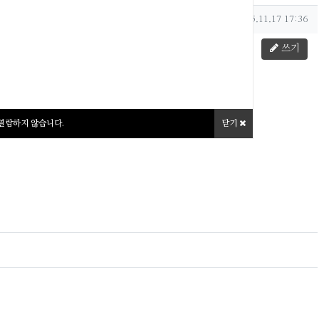
작성일
2025.11.17 17:36
목록
답글
쓰기
 열람하지 않습니다.
닫기