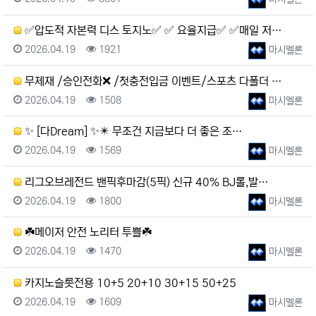
✅압도적 자본력 디스 토지노✅ ✅ 요율지급✅ ✅매일 저…
등록일
조회
등록자
2026.04.19
1921
마시멜론
무제재 /승인전화❌ /첫충전입금 이벤트/스포츠 다폴더 …
등록일
조회
등록자
2026.04.19
1508
마시멜론
✨ [다Dream] ✨✴️ 무조건 지금보다 더 좋은 조…
등록일
조회
등록자
2026.04.19
1569
마시멜론
리그오브레전드 밴픽후마감(5픽) 신규 40% BJ롤,발…
등록일
조회
등록자
2026.04.19
1800
마시멜론
☘️메이저 안전 노리터 투쁠☘️
등록일
조회
등록자
2026.04.19
1470
마시멜론
카지노슬롯전용 10+5 20+10 30+15 50+25
등록일
조회
등록자
2026.04.19
1609
마시멜론