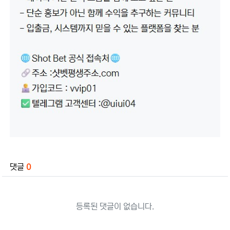
관련자료
댓글
0
등록된 댓글이 없습니다.