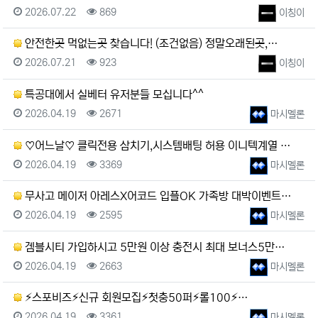
등록일
조회
등록자
2026.07.22
869
이칭이
안전한곳 먹없는곳 찾습니다! (조건없음) 정말오래된곳,…
등록일
조회
등록자
2026.07.21
923
이칭이
특공대에서 실베터 유저분들 모십니다^^
등록일
조회
등록자
2026.04.19
2671
마시멜론
♡어느날♡ 클릭전용 삼치기,시스템배팅 허용 이니텍계열 …
등록일
조회
등록자
2026.04.19
3369
마시멜론
무사고 메이저 아레스X어코드 입플OK 가족방 대박이벤트…
등록일
조회
등록자
2026.04.19
2595
마시멜론
겜블시티 가입하시고 5만원 이상 충전시 최대 보너스5만…
등록일
조회
등록자
2026.04.19
2663
마시멜론
⚡️스포비즈⚡️신규 회원모집⚡️첫충50퍼⚡️롤100⚡️…
등록일
조회
등록자
2026.04.19
3361
마시멜론