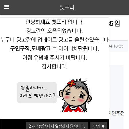
메뉴
벳프리
안녕하세요 벳프리 입니다.
Shot Bet 테더가능최대40% ⭐️1+1~100+35 입
광고란인 오픈되었습니다.
플⭐️
누구나 광고란에 업데이트 광고를 올릴수있습니다
작성자 정보
작성
작성일
벳프리
2025.11.04 18:25
구인구직.도베광고
는 아이디차단됩니다.
컨텐츠 정보
조회
이점 유념해 주시기 바랍니다.
4,603
감사합니다.
본문
2
시간 동안 다시 열람하지 않습니다.
닫기